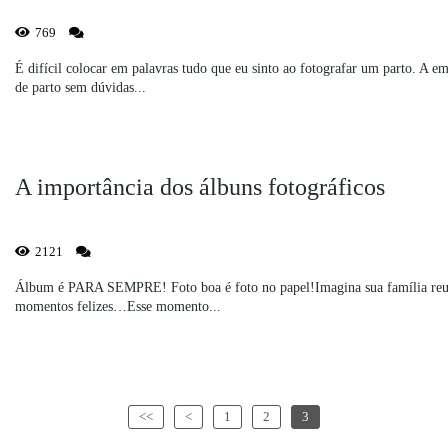
769
É difícil colocar em palavras tudo que eu sinto ao fotografar um parto. A 
de parto sem dúvidas...
A importância dos álbuns fotográficos
2121
Álbum é PARA SEMPRE! Foto boa é foto no papel!Imagina sua família reuni
momentos felizes…Esse momento...
<<
<
1
2
3