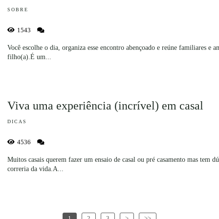
SOBRE
1543
Você escolhe o dia, organiza esse encontro abençoado e reúne familiares e 
filho(a).É um...
Viva uma experiência (incrível) em casal
DICAS
4536
Muitos casais querem fazer um ensaio de casal ou pré casamento mas tem d
correria da vida.A...
1
2
3
>
>>