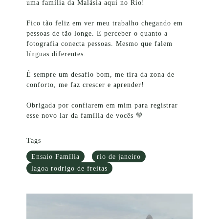
uma família da Malásia aqui no Rio!
⠀⠀⠀⠀⠀⠀⠀⠀⠀
Fico tão feliz em ver meu trabalho chegando em
pessoas de tão longe. E perceber o quanto a
fotografia conecta pessoas. Mesmo que falem
línguas diferentes.
⠀⠀⠀⠀⠀⠀⠀⠀⠀
É sempre um desafio bom, me tira da zona de
conforto, me faz crescer e aprender!
⠀⠀⠀⠀⠀⠀⠀⠀⠀
Obrigada por confiarem em mim para registrar
esse novo lar da família de vocês 💚
Tags
Ensaio Família
rio de janeiro
lagoa rodrigo de freitas