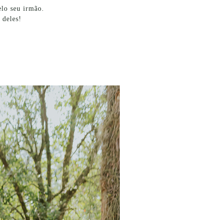
elo seu irmão.
a deles!